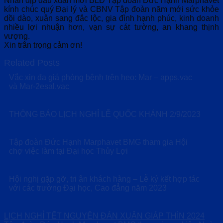
Nhân dịp đầu xuân mới BLĐ Tập đoàn Đức Hạnh Marphavet
kính chúc quý Đại lý và CBNV Tập đoàn năm mới sức khỏe
dồi dào, xuân sang đắc lộc, gia đình hạnh phúc, kinh doanh
nhiều lợi nhuận hơn, vạn sự cát tường, an khang thịnh
vượng.
Xin trân trọng cảm ơn!
Related Posts
Vắc xin đa giá phòng bệnh trên heo: Mar – apps.vac
và Mar-2esal.vac
THÔNG BÁO LỊCH NGHỈ LỄ QUỐC KHÁNH 2/9/2023
Tập đoàn Đức Hạnh Marphavet BMG tham gia Hội
chợ việc làm tại Đại học Thủy Lợi
Hội nghị gặp gỡ, tri ân khách hàng – Lễ ký kết hợp tác
với các trường Đại học, Cao đẳng năm 2023
LỊCH NGHỈ TẾT NGUYÊN ĐÁN XUÂN GIÁP THÌN 2024