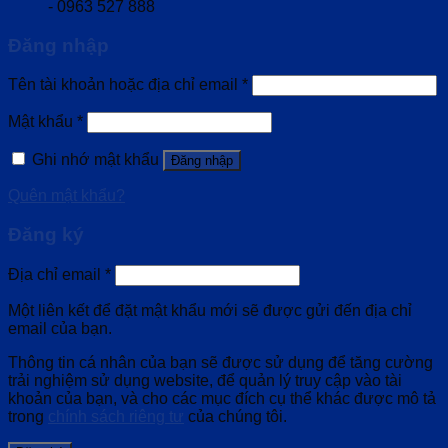
- 0963 527 888
Đăng nhập
Tên tài khoản hoặc địa chỉ email
*
Mật khẩu
*
Ghi nhớ mật khẩu
Đăng nhập
Quên mật khẩu?
Đăng ký
Địa chỉ email
*
Một liên kết để đặt mật khẩu mới sẽ được gửi đến địa chỉ
email của bạn.
Thông tin cá nhân của bạn sẽ được sử dụng để tăng cường
trải nghiệm sử dụng website, để quản lý truy cập vào tài
khoản của bạn, và cho các mục đích cụ thể khác được mô tả
trong
chính sách riêng tư
của chúng tôi.