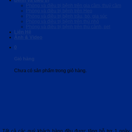
Bệnh và điều trị
Phòng và điều trị bệnh trên gia cầm, thuỷ cầm
Phòng và điều trị bệnh trên Heo
Phòng và điều trị bệnh trâu, bò, gia súc
Phòng và điều trị bệnh trên thú nhỏ
Phòng và điều trị bệnh trên thú cảnh, pet
Liên Hệ
Ảnh & Video
0
Giỏ hàng
Chưa có sản phẩm trong giỏ hàng.
Tất cả các quý khách hàng đều được tặng hỗ trợ 1 ngày