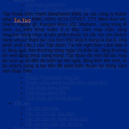
Giới thiệu tổng hợp
Dây chuyền Công nghệ hiện đại
Tập Đoàn Đức Hạnh Marphavet BMG và các công ty thành
Marphavet Catalogue
viên Nanovet, BMG, HDH, SCO, DTVET, TTY, Minh Anh Vet,
Tin Tức
Sfarm, Happy @, Kangen Mizu 102, Marfarm…long trọng tổ
Tập đoàn Marphavet BMG
chức sự kiện Khai xuân, lì xì đầu năm may mắn, tặng
Kỹ thuật chăn nuôi, thú y
Voucher hàng chục tỷ sản phẩm thuốc và vắc xin cho khách
Sản Phẩm
hàng với sự tham dự của hơn 650 khách hàng là đại lý, nhà
HUYỄN DỊCH TIÊM CHO HEO, BÒ SỮA, TRÂU
phân phối cấp 1 của Tập đoàn. Tại hội nghị Ban Lãnh đạo lì
BÒ VÀ GIA SÚC KHÁC
xì, tặng quà, trao thưởng vàng ngày vía thần tài, tặng thưởng
Thuốc tiêm dạng dung dịch
bộ vest đồng phục sang trọng, Tập đoàn đã mời đối tác may
Thuốc dạng bột pha tiêm
đo vest uy tín đến đo luôn tại hội nghị, đồng thời tôn vinh, tri
Chế phẩm tiêm
ân khách hàng & tạo tiền đề phát triển thuận lợi trong năm
Thuốc dạng bột pha nước uống hoặc trộn thức
mới Giáp Thìn.
ăn
Thuốc Premix trộn thức ăn
Thuốc uống dạng huyễn dịch, dung dịch
Chế phẩm dạng uống
Chế phẩm dạng bột
Chế phẩm xử lý môi trường
Vắc xin
Vắc xin cho heo
Vắc xin cho gà, gia cầm
Vắc xin cho vịt, ngan, thủy cầm
Vắc xin cho trâu, bò, bò sữa