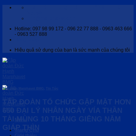
Skip
Thanh tân - Trung Thành - Phổ Yên - Thái
to
Nguyên
content
Info@marphavet.com
Hotline: 097 98 99 172 - 096 22 77 888 - 0963 463 666
- 0963 527 888
Đăng nhập
Hiệu quả sử dụng của bạn là sức mạnh của chúng tôi
Tập đoàn Marphavet BMG
,
Tin Tức
TẬP ĐOÀN TỔ CHỨC GẶP MẶT HƠN
650 ĐẠI LÝ NHÂN NGÀY VÍA THẦN
TÀI MÙNG 10 THÁNG GIÊNG NĂM
Menu
GIÁP THÌN
Trang Chủ
Giới thiệu