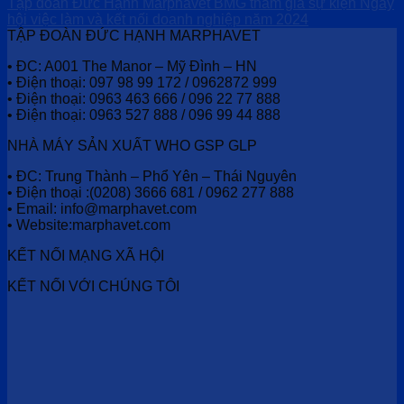
Tập đoàn Đức Hạnh Marphavet BMG tham gia sự kiện Ngày
hội việc làm và kết nối doanh nghiệp năm 2024
TẬP ĐOÀN ĐỨC HẠNH MARPHAVET
• ĐC: A001 The Manor – Mỹ Đình – HN
• Điện thoại: 097 98 99 172 / 0962872 999
• Điện thoại: 0963 463 666 / 096 22 77 888
• Điện thoại: 0963 527 888 / 096 99 44 888
NHÀ MÁY SẢN XUẤT WHO GSP GLP
• ĐC: Trung Thành – Phổ Yên – Thái Nguyên
• Điện thoại :(0208) 3666 681 / 0962 277 888
• Email: info@marphavet.com
• Website:marphavet.com
KẾT NỐI MẠNG XÃ HỘI
KẾT NỐI VỚI CHÚNG TÔI