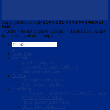
Copyright 2026 ©
TẬP ĐOÀN ĐỨC HẠNH MARPHAVET
BMG
Thương hiệu của chúng tôi luôn là: " Hiệu quả sử dụng của
bạn là sức mạnh của chúng tôi ! "
Tìm
kiếm:
Trang Chủ
Giới thiệu
Giới thiệu tổng hợp
Dây chuyền Công nghệ hiện đại
Marphavet Catalogue
Tin Tức
Tập đoàn Marphavet BMG
Kỹ thuật chăn nuôi, thú y
Sản Phẩm
HUYỄN DỊCH TIÊM CHO HEO, BÒ SỮA, TRÂU
BÒ VÀ GIA SÚC KHÁC
Thuốc tiêm dạng dung dịch
Thuốc dạng bột pha tiêm