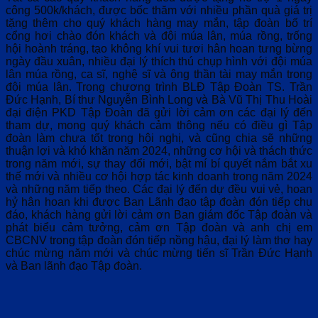
công 500k/khách, được bốc thăm với nhiều phần quà giá trị
tặng thêm cho quý khách hàng may mắn, tập đoàn bố trí
cổng hơi chào đón khách và đội múa lân, múa rồng, trống
hội hoành tráng, tạo không khí vui tươi hân hoan tưng bừng
ngày đầu xuân, nhiều đại lý thích thú chụp hình với đội múa
lân múa rồng, ca sĩ, nghệ sĩ và ông thần tài may mắn trong
đội múa lân. Trong chương trình BLĐ Tập Đoàn TS. Trần
Đức Hạnh, Bí thư Nguyễn Bình Long và Bà Vũ Thị Thu Hoài
đại điện PKD Tập Đoàn đã gửi lời cảm ơn các đại lý đến
tham dự, mong quý khách cảm thông nếu có điều gì Tập
đoàn làm chưa tốt trong hội nghị, và cũng chia sẽ những
thuận lợi và khó khăn năm 2024, những cơ hội và thách thức
trong năm mới, sự thay đổi mới, bật mí bí quyết nắm bắt xu
thế mới và nhiều cơ hội hợp tác kinh doanh trong năm 2024
và những năm tiếp theo. Các đại lý đến dự đều vui vẻ, hoan
hỷ hân hoan khi được Ban Lãnh đạo tập đoàn đón tiếp chu
đáo, khách hàng gửi lời cảm ơn Ban giám đốc Tập đoàn và
phát biểu cảm tưởng, cảm ơn Tập đoàn và anh chị em
CBCNV trong tập đoàn đón tiếp nồng hậu, đại lý làm thơ hay
chúc mừng năm mới và chúc mừng tiến sĩ Trần Đức Hạnh
và Ban lãnh đạo Tập đoàn.