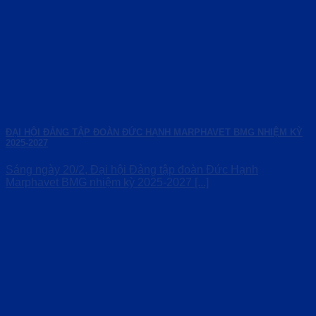
ĐẠI HỘI ĐẢNG TẬP ĐOÀN ĐỨC HẠNH MARPHAVET BMG NHIỆM KỲ
2025-2027
Sáng ngày 20/2, Đại hội Đảng tập đoàn Đức Hạnh
Marphavet BMG nhiệm kỳ 2025-2027 [...]