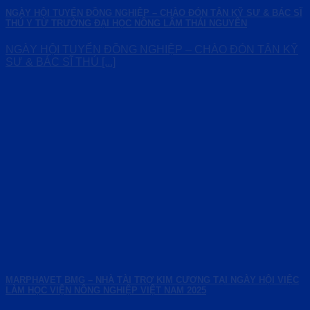
NGÀY HỘI TUYỂN ĐỒNG NGHIỆP – CHÀO ĐÓN TÂN KỸ SƯ & BÁC SĨ
THÚ Y TỪ TRƯỜNG ĐẠI HỌC NÔNG LÂM THÁI NGUYÊN
NGÀY HỘI TUYỂN ĐỒNG NGHIỆP – CHÀO ĐÓN TÂN KỸ
SƯ & BÁC SĨ THÚ [...]
MARPHAVET BMG – NHÀ TÀI TRỢ KIM CƯƠNG TẠI NGÀY HỘI VIỆC
LÀM HỌC VIỆN NÔNG NGHIỆP VIỆT NAM 2025