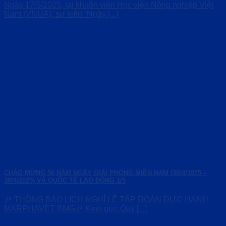
Ngày 17/5/2025, tại khuôn viên Học viện Nông nghiệp Việt
Nam (VNUA), sự kiện “Ngày [...]
CHÀO MỪNG 50 NĂM NGÀY GIẢI PHÓNG MIỀN NAM (30/4/1975 –
30/4/2025) VÀ QUỐC TẾ LAO ĐỘNG 1/5
🎉 THÔNG BÁO LỊCH NGHỈ LỄ TẬP ĐOÀN ĐỨC HẠNH
MARPHAVET BMG🎉 Kính gửi: Quý [...]