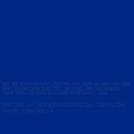
KẾT NỐI DOANH NGHIỆP – TRƯỜNG HỌC: HƠN 160 SINH VIÊN NĂM
NHẤT NGÀNH CHĂN NUÔI THÚ Y ĐH NÔNG LÂM THÁI NGUYÊN
THAM QUAN TẬP ĐOÀN ĐỨC HẠNH MARPHAVET – BMG
Ngày hôm nay, Trường Đại học Nông Lâm – Đại học Thái
Nguyên, Khoa Chăn [...]