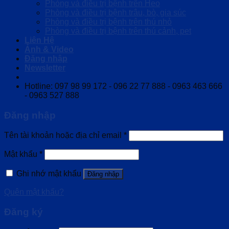
Phòng và điều trị bệnh trên Heo
Phòng và điều trị bệnh trâu, bò, gia súc
Phòng và điều trị bệnh trên thú nhỏ
Phòng và điều trị bệnh trên thú cảnh, pet
Liên Hệ
Ảnh & Video
Đăng nhập
Newsletter
Hotline: 097 98 99 172 - 096 22 77 888 - 0963 463 666
- 0963 527 888
Đăng nhập
Tên tài khoản hoặc địa chỉ email
*
Mật khẩu
*
Ghi nhớ mật khẩu
Đăng nhập
Quên mật khẩu?
Đăng ký