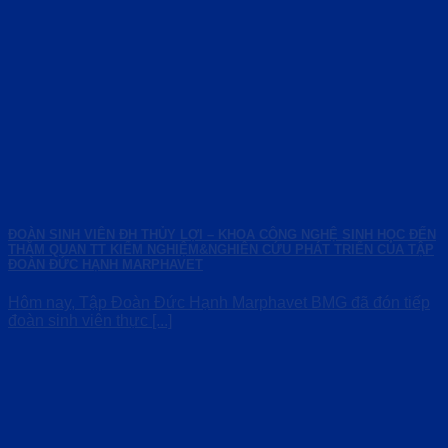
ĐOÀN SINH VIÊN ĐH THỦY LỢI – KHOA CÔNG NGHỆ SINH HỌC ĐẾN
THĂM QUAN TT KIỂM NGHIỆM&NGHIÊN CỨU PHÁT TRIỂN CỦA TẬP
ĐOÀN ĐỨC HẠNH MARPHAVET
Hôm nay, Tập Đoàn Đức Hạnh Marphavet BMG đã đón tiếp
đoàn sinh viên thực [...]