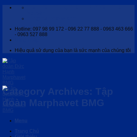
Skip
Thanh tân - Trung Thành - Phổ Yên - Thái
to
Nguyên
content
Info@marphavet.com
Hotline: 097 98 99 172 - 096 22 77 888 - 0963 463 666
- 0963 527 888
Đăng nhập
Hiệu quả sử dụng của bạn là sức mạnh của chúng tôi
Category Archives:
Tập
đoàn Marphavet BMG
Menu
Trang Chủ
Giới thiệu