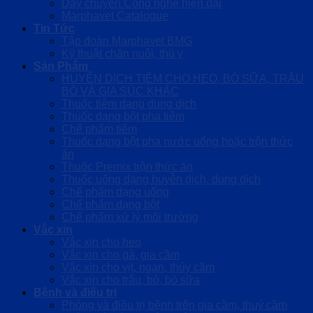
Dây chuyền Công nghệ hiện đại
Marphavet Catalogue
Tin Tức
Tập đoàn Marphavet BMG
Kỹ thuật chăn nuôi, thú y
Sản Phẩm
HUYỄN DỊCH TIÊM CHO HEO, BÒ SỮA, TRÂU
BÒ VÀ GIA SÚC KHÁC
Thuốc tiêm dạng dung dịch
Thuốc dạng bột pha tiêm
Chế phẩm tiêm
Thuốc dạng bột pha nước uống hoặc trộn thức
ăn
Thuốc Premix trộn thức ăn
Thuốc uống dạng huyễn dịch, dung dịch
Chế phẩm dạng uống
Chế phẩm dạng bột
Chế phẩm xử lý môi trường
Vắc xin
Vắc xin cho heo
Vắc xin cho gà, gia cầm
Vắc xin cho vịt, ngan, thủy cầm
Vắc xin cho trâu, bò, bò sữa
Bệnh và điều trị
Phòng và điều trị bệnh trên gia cầm, thuỷ cầm