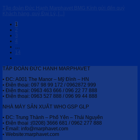
Tập đoàn Đức Hạnh Marphavet BMG Kính gửi đến quý
Khách hàng, quý Đại Lý, [...]
1
2
3
4
…
14
TẬP ĐOÀN ĐỨC HẠNH MARPHAVET
• ĐC: A001 The Manor – Mỹ Đình – HN
• Điện thoại: 097 98 99 172 / 0962872 999
• Điện thoại: 0963 463 666 / 096 22 77 888
• Điện thoại: 0963 527 888 / 096 99 44 888
NHÀ MÁY SẢN XUẤT WHO GSP GLP
• ĐC: Trung Thành – Phổ Yên – Thái Nguyên
• Điện thoại :(0208) 3666 681 / 0962 277 888
• Email: info@marphavet.com
• Website:marphavet.com