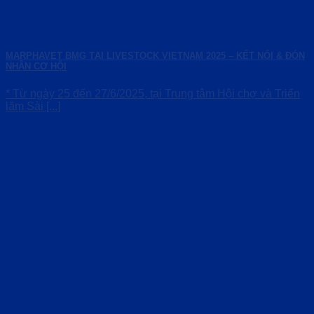
MARPHAVET BMG TẠI LIVESTOCK VIETNAM 2025 – KẾT NỐI & ĐÓN
NHẬN CƠ HỘI
* Từ ngày 25 đến 27/6/2025, tại Trung tâm Hội chợ và Triển
lãm Sài [...]