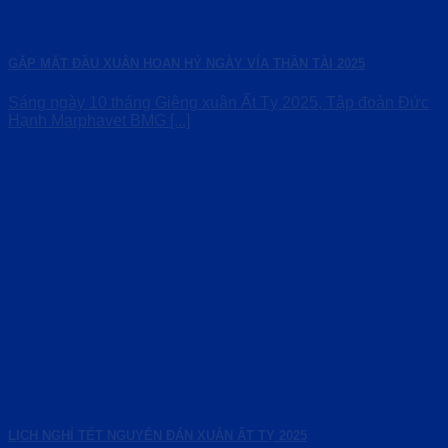
GẶP MẶT ĐẦU XUÂN HOAN HỶ NGÀY VÍA THẦN TÀI 2025
Sáng ngày 10 tháng Giêng xuân Ất Tỵ 2025, Tập đoàn Đức
Hạnh Marphavet BMG [...]
LỊCH NGHỈ TẾT NGUYÊN ĐÁN XUÂN ẤT TỴ 2025