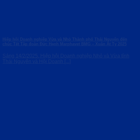
Hiệp hội Doanh nghiệp Vừa và Nhỏ Thành phố Thái Nguyên đến
chúc Tết Tập đoàn Đức Hạnh Marphavet BMG – Xuân Ất Tỵ 2025
Sáng 14/2/2025. Hiệp hội Doanh nghiệp Nhỏ và Vừa tỉnh
Thái Nguyên và Hội Doanh [...]