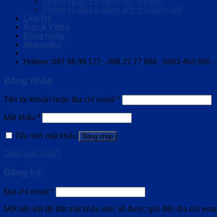
Phòng và điều trị bệnh trên thú nhỏ
Phòng và điều trị bệnh trên thú cảnh, pet
Liên Hệ
Ảnh & Video
Đăng nhập
Newsletter
Hotline: 097 98 99 172 - 096 22 77 888 - 0963 463 666 
Đăng nhập
Tên tài khoản hoặc địa chỉ email
*
Mật khẩu
*
Ghi nhớ mật khẩu
Đăng nhập
Quên mật khẩu?
Đăng ký
Địa chỉ email
*
Một liên kết để đặt mật khẩu mới sẽ được gửi đến địa chỉ emai