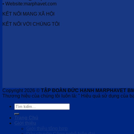
• Website:marphavet.com
KẾT NỐI MẠNG XÃ HỘI
KẾT NỐI VỚI CHÚNG TÔI
Copyright 2026 ©
TẬP ĐOÀN ĐỨC HẠNH MARPHAVET B
Thương hiệu của chúng tôi luôn là: " Hiệu quả sử dụng của bạ
Tìm
kiếm:
Trang Chủ
Giới thiệu
Giới thiệu tổng hợp
Dây chuyền Công nghệ hiện đại