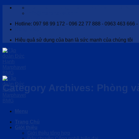
Skip
Thanh tân - Trung Thành - Phổ Yên - Thái Nguy
to
Info@marphavet.com
content
Hotline: 097 98 99 172 - 096 22 77 888 - 0963 463 666 
Đăng nhập
Hiệu quả sử dụng của bạn là sức mạnh của chúng tôi
Category Archives:
Phòng và
Menu
Trang Chủ
Giới thiệu
Giới thiệu tổng hợp
Dây chuyền Công nghệ hiện đại