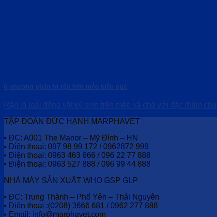
6 phương pháp trị rận trên mèo hiệu quả
Rận là loài động vật ký sinh trên mèo và chó với đặc điểm chung
TẬP ĐOÀN ĐỨC HẠNH MARPHAVET
• ĐC: A001 The Manor – Mỹ Đình – HN
• Điện thoại: 097 98 99 172 / 0962872 999
• Điện thoại: 0963 463 666 / 096 22 77 888
• Điện thoại: 0963 527 888 / 096 99 44 888
NHÀ MÁY SẢN XUẤT WHO GSP GLP
• ĐC: Trung Thành – Phổ Yên – Thái Nguyên
• Điện thoại :(0208) 3666 681 / 0962 277 888
• Email: info@marphavet.com