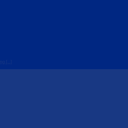
 [...]