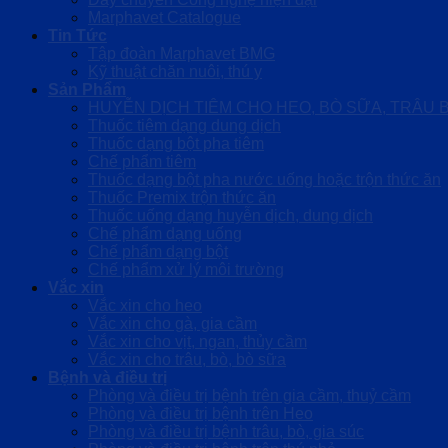
Marphavet Catalogue
Tin Tức
Tập đoàn Marphavet BMG
Kỹ thuật chăn nuôi, thú y
Sản Phẩm
HUYỄN DỊCH TIÊM CHO HEO, BÒ SỮA, TRÂU 
Thuốc tiêm dạng dung dịch
Thuốc dạng bột pha tiêm
Chế phẩm tiêm
Thuốc dạng bột pha nước uống hoặc trộn thức ăn
Thuốc Premix trộn thức ăn
Thuốc uống dạng huyễn dịch, dung dịch
Chế phẩm dạng uống
Chế phẩm dạng bột
Chế phẩm xử lý môi trường
Vắc xin
Vắc xin cho heo
Vắc xin cho gà, gia cầm
Vắc xin cho vịt, ngan, thủy cầm
Vắc xin cho trâu, bò, bò sữa
Bệnh và điều trị
Phòng và điều trị bệnh trên gia cầm, thuỷ cầm
Phòng và điều trị bệnh trên Heo
Phòng và điều trị bệnh trâu, bò, gia súc