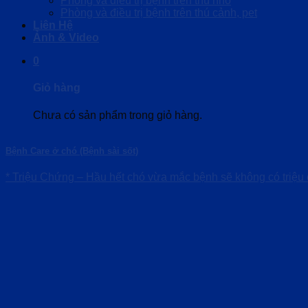
Phòng và điều trị bệnh trên thú nhỏ
Phòng và điều trị bệnh trên thú cảnh, pet
Liên Hệ
Ảnh & Video
0
Giỏ hàng
Chưa có sản phẩm trong giỏ hàng.
Bệnh Care ở chó (Bệnh sài sốt)
* Triệu Chứng – Hầu hết chó vừa mắc bệnh sẽ không có triệu ch