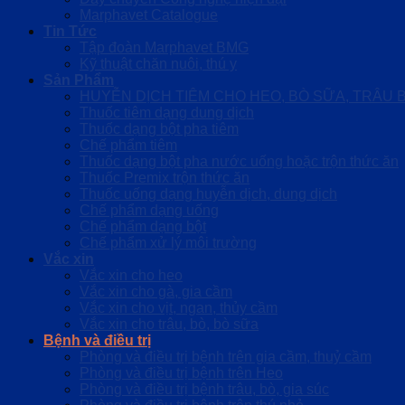
Marphavet Catalogue
Tin Tức
Tập đoàn Marphavet BMG
Kỹ thuật chăn nuôi, thú y
Sản Phẩm
HUYỄN DỊCH TIÊM CHO HEO, BÒ SỮA, TRÂU 
Thuốc tiêm dạng dung dịch
Thuốc dạng bột pha tiêm
Chế phẩm tiêm
Thuốc dạng bột pha nước uống hoặc trộn thức ăn
Thuốc Premix trộn thức ăn
Thuốc uống dạng huyễn dịch, dung dịch
Chế phẩm dạng uống
Chế phẩm dạng bột
Chế phẩm xử lý môi trường
Vắc xin
Vắc xin cho heo
Vắc xin cho gà, gia cầm
Vắc xin cho vịt, ngan, thủy cầm
Vắc xin cho trâu, bò, bò sữa
Bệnh và điều trị
Phòng và điều trị bệnh trên gia cầm, thuỷ cầm
Phòng và điều trị bệnh trên Heo
Phòng và điều trị bệnh trâu, bò, gia súc