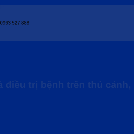
ên
- 0963 527 888
 điều trị bệnh trên thú cảnh,