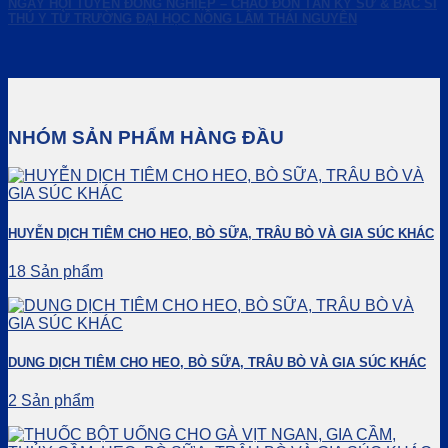
NGÀY HỘI TUYỂN ĐỒNG NGHIỆP – CHÀO ĐÓN TÂN KỸ SƯ & BÁC SĨ
THÚ Y TỪ TRƯỜNG ĐẠI HỌC NÔNG LÂM THÁI NGUYÊN
NHÓM SẢN PHẨM HÀNG ĐẦU
HUYỄN DỊCH TIÊM CHO HEO, BÒ SỮA, TRÂU BÒ VÀ GIA SÚC KHÁC
18 Sản phẩm
DUNG DỊCH TIÊM CHO HEO, BÒ SỮA, TRÂU BÒ VÀ GIA SÚC KHÁC
2 Sản phẩm