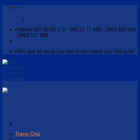
Skip
Thanh tân - Trung Thành - Phổ Yên - Thái
to
Nguyên
content
Info@marphavet.com
Hotline: 097 98 99 172 - 096 22 77 888 - 0963 463 666
- 0963 527 888
Đăng nhập
Hiệu quả sử dụng của bạn là sức mạnh của chúng tôi
Menu
Trang Chủ
Giới thiệu