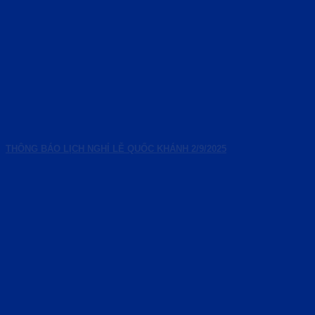
THÔNG BÁO LỊCH NGHỈ LỄ QUỐC KHÁNH 2/9/2025