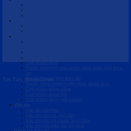
Giới thiệu tổng hợp
Dây chuyền Công nghệ hiện đại
Marphavet Catalogue
Tin Tức
Tập đoàn Marphavet BMG
Kỹ thuật chăn nuôi, thú y
Sản Phẩm
HUYỄN DỊCH TIÊM CHO HEO, BÒ SỮA, TRÂU
BÒ VÀ GIA SÚC KHÁC
Thuốc tiêm dạng dung dịch
Thuốc dạng bột pha tiêm
Chế phẩm tiêm
Thuốc dạng bột pha nước uống hoặc trộn thức
ăn
Thuốc Premix trộn thức ăn
Tin Tức Marphavet
Thuốc uống dạng huyễn dịch, dung dịch
Chế phẩm dạng uống
Chế phẩm dạng bột
Chế phẩm xử lý môi trường
Vắc xin
Vắc xin cho heo
Vắc xin cho gà, gia cầm
Vắc xin cho vịt, ngan, thủy cầm
Vắc xin cho trâu, bò, bò sữa