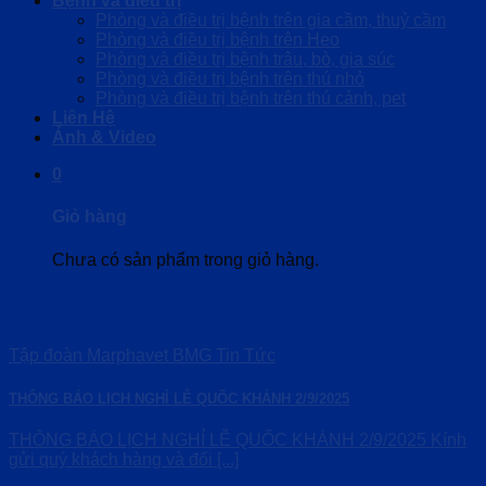
Bệnh và điều trị
Phòng và điều trị bệnh trên gia cầm, thuỷ cầm
Phòng và điều trị bệnh trên Heo
Phòng và điều trị bệnh trâu, bò, gia súc
Phòng và điều trị bệnh trên thú nhỏ
Phòng và điều trị bệnh trên thú cảnh, pet
Liên Hệ
Ảnh & Video
0
Giỏ hàng
Chưa có sản phẩm trong giỏ hàng.
Tập đoàn Marphavet BMG Tin Tức
THÔNG BÁO LỊCH NGHỈ LỄ QUỐC KHÁNH 2/9/2025
THÔNG BÁO LỊCH NGHỈ LỄ QUỐC KHÁNH 2/9/2025 Kính
gửi quý khách hàng và đối [...]