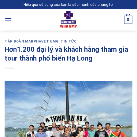
Skip
Hiệu quả sử dụng của bạn là sức mạnh của chúng tôi
to
content
0
TẬP ĐOÀN MARPHAVET BMG
,
TIN TỨC
Hơn1.200 đại lý và khách hàng tham gia
tour thành phố biển Hạ Long