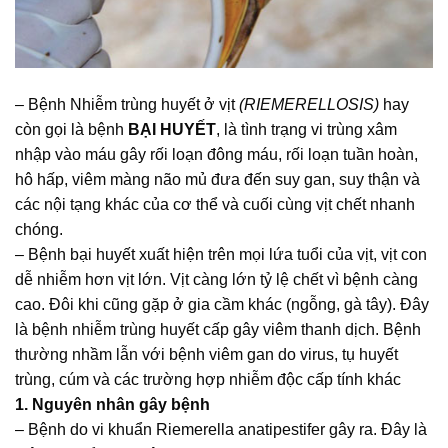
– Bệnh Nhiễm trùng huyết ở vịt
(RIEMERELLOSIS)
hay
còn gọi là bệnh
BẠI HUYẾT
, là tình trạng vi trùng xâm
nhập vào máu gây rối loạn đông máu, rối loạn tuần hoàn,
hô hấp, viêm màng não mủ đưa đến suy gan, suy thận và
các nội tạng khác của cơ thể và cuối cùng vịt chết nhanh
chóng.
– Bệnh bại huyết xuất hiện trên mọi lứa tuổi của vịt, vịt con
dễ nhiễm hơn vịt lớn. Vịt càng lớn tỷ lệ chết vì bệnh càng
cao. Đôi khi cũng gặp ở gia cầm khác (ngỗng, gà tây). Đây
là bệnh nhiễm trùng huyết cấp gây viêm thanh dịch. Bệnh
thường nhầm lẫn với bệnh viêm gan do virus, tụ huyết
trùng, cúm và các trường hợp nhiễm độc cấp tính khác
1. Nguyên nhân gây bệnh
– Bệnh do vi khuẩn Riemerella anatipestifer gây ra. Đây là