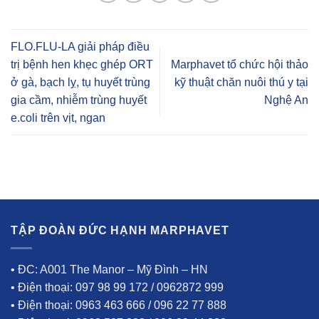
FLO.FLU-LA giải pháp điều
trị bệnh hen khẹc ghép ORT
Marphavet tổ chức hội thảo
ở gà, bạch lỵ, tụ huyết trùng
kỹ thuật chăn nuôi thú y tại
gia cầm, nhiễm trùng huyết
Nghệ An
e.coli trên vịt, ngan
TẬP ĐOÀN ĐỨC HẠNH MARPHAVET
• ĐC: A001 The Manor – Mỹ Đình – HN
• Điện thoại: 097 98 99 172 / 0962872 999
• Điện thoại: 0963 463 666 / 096 22 77 888