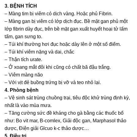
3. BỆNH TÍCH
– Màng tim bị viêm có dịch vàng. Hoặc phủ Fibrin.
– Màng gan bị viêm có lớp dịch đục. Bề mặt gan phủ một
lớp fibrin dày đục, trên bề mặt gan xuất huyết hoại tử lấm
tấm, gan sưng to.
– Túi khí thường hơi đục hoặc dày lên ở một số điểm.
– Túi khí viêm nặng và dai, chắc
– Thận tích urate.
– Ở xoang mắt đôi khi cũng có chất bã đậu trắng.
– Viêm màng não
– Với vịt đẻ buồng trứng bị vỡ và teo nhỏ lại.
4. Phòng bệnh
– Vệ sinh sát trùng chuồng trại, tiêu độc khử trùng định kỳ,
nhất là vào mùa mưa.
– Tăng cường sức đề kháng cho gà bằng các thuốc bổ
như: Bo vit mar, B-comlex, Giải độc gan, Marphasol thảo
dược, Điện giải Glcuo k-c thảo dược…
5. Điều trị