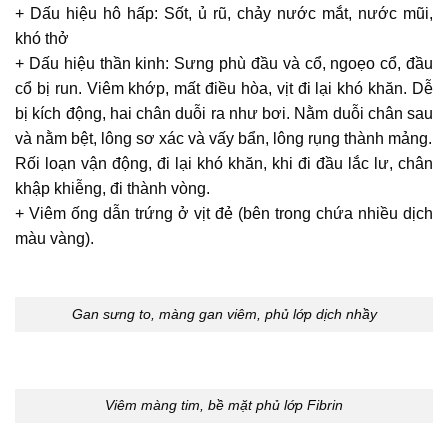
+ Dấu hiệu hô hấp: Sốt, ủ rũ, chảy nước mắt, nước mũi,
khó thở
+ Dấu hiệu thần kinh: Sưng phù đầu và cổ, ngoẹo cổ, đầu
cổ bị run. Viêm khớp, mất điều hòa, vịt đi lại khó khăn. Dễ
bị kích động, hai chân duỗi ra như bơi. Nằm duỗi chân sau
và nằm bệt, lông sơ xác và vấy bẩn, lông rụng thành mảng.
Rối loạn vận động, đi lại khó khăn, khi đi đầu lắc lư, chân
khập khiễng, đi thành vòng.
+ Viêm ống dẫn trứng ở vịt đẻ (bên trong chứa nhiều dịch
màu vàng).
Gan sưng to, màng gan viêm, phủ lớp dịch nhầy
Viêm màng tim, bề mặt phủ lớp Fibrin