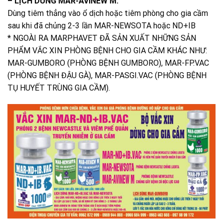
– LỊCH DÙNG MAR-AVINEW M:
Dùng tiêm thẳng vào ổ dịch hoặc tiêm phòng cho gia cầm
sau khi đã chủng 2-3 lần MAR-NEWSOTA hoặc ND+IB
* NGOÀI RA MARPHAVET ĐÃ SẢN XUẤT NHỮNG SẢN
PHẨM VẮC XIN PHÒNG BỆNH CHO GIA CẦM KHÁC NHƯ:
MAR-GUMBORO (PHÒNG BỆNH GUMBORO), MAR-FP.VAC
(PHÒNG BỆNH ĐẬU GÀ), MAR-PASGI.VAC (PHÒNG BỆNH
TỤ HUYẾT TRÙNG GIA CẦM).