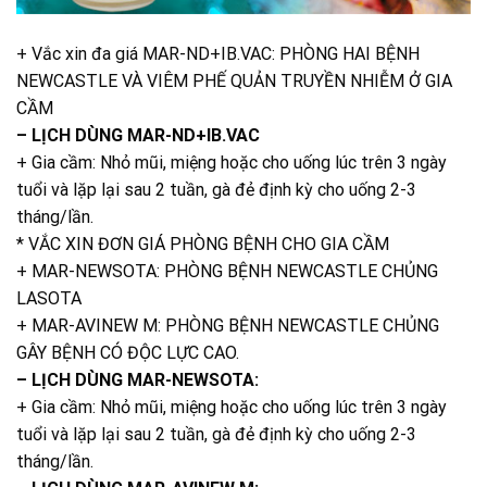
+ Vắc xin đa giá MAR-ND+IB.VAC: PHÒNG HAI BỆNH
NEWCASTLE VÀ VIÊM PHẾ QUẢN TRUYỀN NHIỄM Ở GIA
CẦM
– LỊCH DÙNG MAR-ND+IB.VAC
+ Gia cầm: Nhỏ mũi, miệng hoặc cho uống lúc trên 3 ngày
tuổi và lặp lại sau 2 tuần, gà đẻ định kỳ cho uống 2-3
tháng/lần.
* VẮC XIN ĐƠN GIÁ PHÒNG BỆNH CHO GIA CẦM
+ MAR-NEWSOTA: PHÒNG BỆNH NEWCASTLE CHỦNG
LASOTA
+ MAR-AVINEW M: PHÒNG BỆNH NEWCASTLE CHỦNG
GÂY BỆNH CÓ ĐỘC LỰC CAO.
– LỊCH DÙNG MAR-NEWSOTA:
+ Gia cầm: Nhỏ mũi, miệng hoặc cho uống lúc trên 3 ngày
tuổi và lặp lại sau 2 tuần, gà đẻ định kỳ cho uống 2-3
tháng/lần.