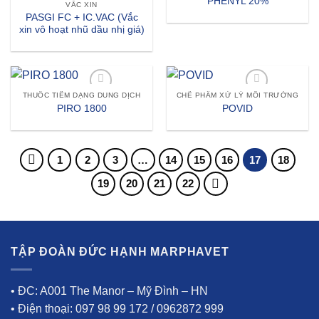
PHENYL 20%
VẮC XIN
PASGI FC + IC.VAC (Vắc
xin vô hoạt nhũ dầu nhị giá)
THUỐC TIÊM DẠNG DUNG DỊCH
CHẾ PHẨM XỬ LÝ MÔI TRƯỜNG
Add to wishlist
Add to wishlist
PIRO 1800
POVID
1
2
3
…
14
15
16
17
18
19
20
21
22
TẬP ĐOÀN ĐỨC HẠNH MARPHAVET
• ĐC: A001 The Manor – Mỹ Đình – HN
• Điện thoại: 097 98 99 172 / 0962872 999