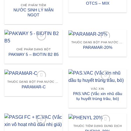
Add to wishlist
Add to wishlist
OTCS – MIX
CHẾ PHẨM TIÊM
NƯỚC SINH LÝ MẶN
NGỌT
THUỐC DẠNG BỘT PHA NƯỚC UỐNG HOẶC TRỘN THỨC ĂN
Add to wishlist
Add to wishlist
PARAMAR-20%
CHẾ PHẨM DẠNG BỘT
PAKWAY 5 – BIOTIN B2 B5
THUỐC DẠNG BỘT PHA NƯỚC UỐNG HOẶC TRỘN THỨC ĂN
Add to wishlist
Add to wishlist
PARAMAR-C
VẮC XIN
PAS.VAC (Vắc xin nhũ dầu
tụ huyết trùng trâu, bò)
THUỐC TIÊM DẠNG DUNG DỊCH
Add to wishlist
Add to wishlist