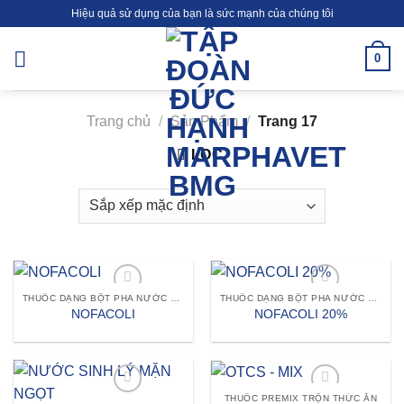
Skip
Hiệu quả sử dụng của bạn là sức mạnh của chúng tôi
to
content
0
Trang chủ
/
Sản Phẩm
/
Trang 17
LỌC
THUỐC DẠNG BỘT PHA NƯỚC UỐNG HOẶC TRỘN THỨC ĂN
THUỐC DẠNG BỘT PHA NƯỚC UỐNG HOẶC TRỘN THỨC ĂN
Add to wishlist
Add to wishlist
NOFACOLI
NOFACOLI 20%
THUỐC PREMIX TRỘN THỨC ĂN