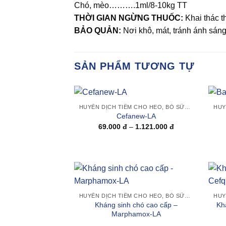
Chó, mèo……….1ml/8-10kg TT
THỜI GIAN NGỪNG THUỐC:
Khai thác th
BẢO QUẢN:
Nơi khô, mát, tránh ánh sáng 
SẢN PHẨM TƯƠNG TỰ
+
+
HUYỄN DỊCH TIÊM CHO HEO, BÒ SỮA, TRÂU BÒ VÀ GIA SÚC KHÁC
Add to
Cefanew-LA
wishlist
Khoảng
69.000
đ
–
1.121.000
đ
giá:
từ
69.000 đ
đến
1.121.000 đ
+
+
Add to
HUYỄN DỊCH TIÊM CHO HEO, BÒ SỮA, TRÂU BÒ VÀ GIA SÚC KHÁC
wishlist
Kháng sinh chó cao cấp –
Kh
Marphamox-LA