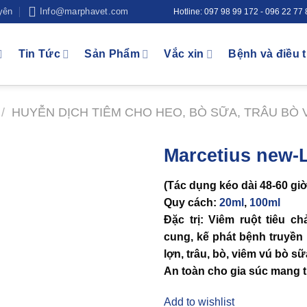
yên
Info@marphavet.com
Hotline: 097 98 99 172 - 096 22 77
Tin Tức
Sản Phẩm
Vắc xin
Bệnh và điều t
/
HUYỄN DỊCH TIÊM CHO HEO, BÒ SỮA, TRÂU BÒ 
Marcetius new-
Add to
(Tác dụng kéo dài 48-60 giờ
wishlist
Quy cách:
20ml
,
100ml
Đặc trị: Viêm ruột tiêu ch
cung, kế phát bệnh truyền
lợn, trâu, bò, viêm vú bò sữ
An toàn cho gia súc mang t
Add to wishlist