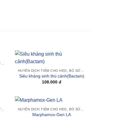
+
HUYỄN DỊCH TIÊM CHO HEO, BÒ SỮA, TRÂU BÒ VÀ GIA SÚC KHÁC
 to
Add to
HUYỄN DỊCH TIÊM CHO HEO, BÒ SỮA, TRÂU BÒ VÀ GIA SÚC KHÁC
ist
wishlist
Siêu kháng sinh thú cảnh(Bactam)
108.000
đ
+
HUYỄN DỊCH TIÊM CHO HEO, BÒ SỮA, TRÂU BÒ VÀ GIA SÚC KHÁC
HUYỄN DỊCH TIÊM CHO HEO, BÒ SỮA, TRÂU BÒ VÀ GIA SÚC KHÁC
 to
Add to
Marphamox-Gen LA
ist
wishlist