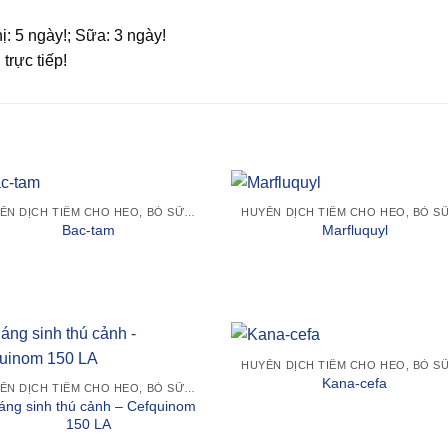
ị: 5 ngày!; Sữa: 3 ngày!
trực tiếp!
+
HUYỄN DỊCH TIÊM CHO HEO, BÒ SỮA, TRÂU BÒ VÀ GIA SÚC KHÁC
Add to
Add
Bac-tam
Marfluquyl
wishlist
wishl
+
Add to
Add
Kana-cefa
HUYỄN DỊCH TIÊM CHO HEO, BÒ SỮA, TRÂU BÒ VÀ GIA SÚC KHÁC
wishlist
wishl
áng sinh thú cảnh – Cefquinom
150 LA