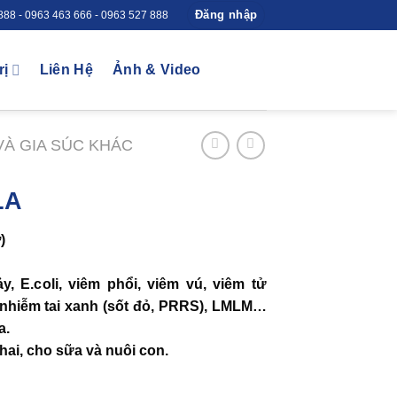
Đăng nhập
 888 - 0963 463 666 - 0963 527 888
rị
Liên Hệ
Ảnh & Video
VÀ GIA SÚC KHÁC
LA
)
ảy, E.coli, viêm phổi, viêm vú, viêm tử
 nhiễm tai xanh (sốt đỏ, PRRS), LMLM…
a.
hai, cho sữa và nuôi con.