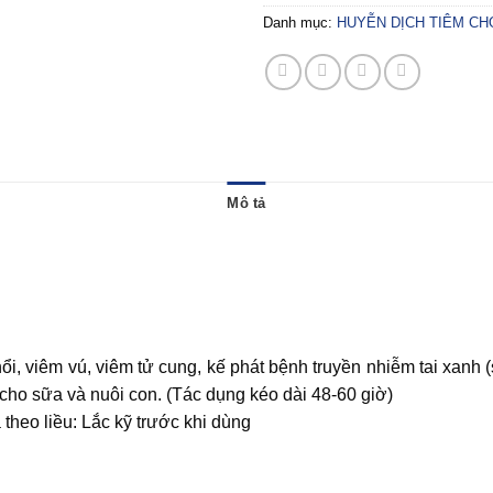
Danh mục:
HUYỄN DỊCH TIÊM CH
Mô tả
 phổi, viêm vú, viêm tử cung, kế phát bệnh truyền nhiễm tai xan
 cho sữa và nuôi con. (Tác dụng kéo dài 48-60 giờ)
theo liều: Lắc kỹ trước khi dùng