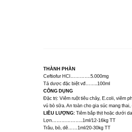
THÀNH PHẦN
Ceftiofur HCl………….5.000mg
Tá dược đặc biệt vđ……..100ml
CÔNG DỤNG
Đặc trị: Viêm ruột tiêu chảy, E.coli, viêm
vú bò sữa. An toàn cho gia súc mang thai,
LIỀU LƯỢNG:
Tiêm bắp thịt hoặc dưới da 
Lợn………………..1ml/12-16kg TT
Trâu, bò, dê……1ml/20-30kg TT