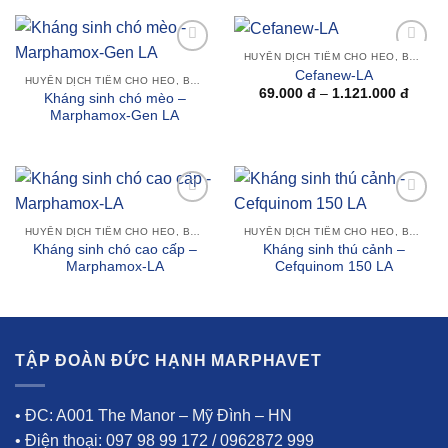
HUYỄN DỊCH TIÊM CHO HEO, BÒ SỮA, TRÂU BÒ VÀ GIA SÚC KHÁC
Add to
Add to
Cefanew-LA
wishlist
wishlist
HUYỄN DỊCH TIÊM CHO HEO, BÒ SỮA, TRÂU BÒ VÀ GIA SÚC KHÁC
Khoả
69.000
đ
–
1.121.000
đ
Kháng sinh chó mèo –
giá:
Marphamox-Gen LA
từ
69.00
đến
1.121
Add to
Add to
wishlist
wishlist
HUYỄN DỊCH TIÊM CHO HEO, BÒ SỮA, TRÂU BÒ VÀ GIA SÚC KHÁC
HUYỄN DỊCH TIÊM CHO HEO, BÒ SỮA, TRÂU BÒ VÀ GIA SÚC KHÁC
Kháng sinh chó cao cấp –
Kháng sinh thú cảnh –
Marphamox-LA
Cefquinom 150 LA
TẬP ĐOÀN ĐỨC HẠNH MARPHAVET
• ĐC: A001 The Manor – Mỹ Đình – HN
• Điện thoại: 097 98 99 172 / 0962872 999