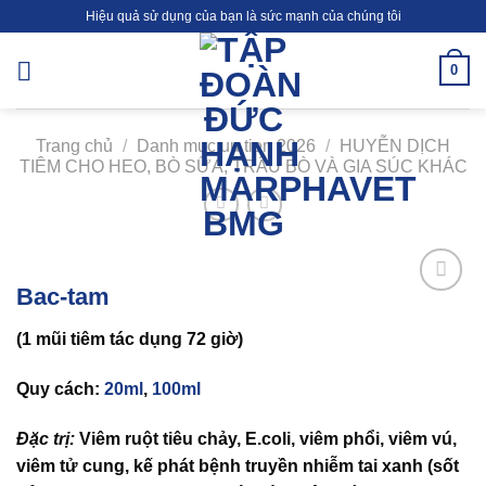
Skip
Hiệu quả sử dụng của bạn là sức mạnh của chúng tôi
to
content
0
Trang chủ
/
Danh muc uu tien 2026
/
HUYỄN DỊCH
TIÊM CHO HEO, BÒ SỮA, TRÂU BÒ VÀ GIA SÚC KHÁC
Bac-tam
Add to
wishlist
(1 mũi tiêm tác dụng 72 giờ)
Quy cách:
20ml
,
100ml
Đặc trị:
Viêm ruột tiêu chảy, E.coli, viêm phổi, viêm vú,
viêm tử cung, kế phát bệnh truyền nhiễm tai xanh (sốt