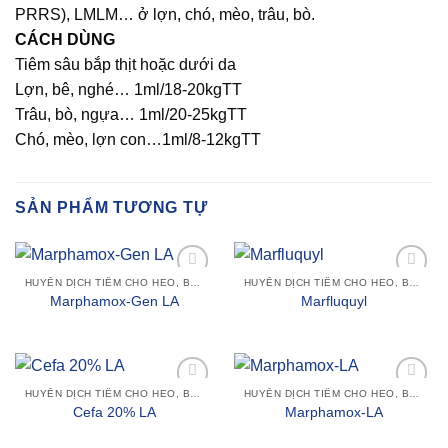
PRRS), LMLM… ở lợn, chó, mèo, trâu, bò.
CÁCH DÙNG
Tiêm sâu bắp thịt hoặc dưới da
Lợn, bê, nghé… 1ml/18-20kgTT
Trâu, bò, ngựa… 1ml/20-25kgTT
Chó, mèo, lợn con…1ml/8-12kgTT
SẢN PHẨM TƯƠNG TỰ
HUYỄN DỊCH TIÊM CHO HEO, BÒ SỮA, TRÂU BÒ VÀ GIA SÚC KHÁC
HUYỄN DỊCH TIÊM CHO HEO, BÒ SỮA, TRÂU BÒ VÀ GIA SÚC KHÁC
Add to
Add to
Marphamox-Gen LA
Marfluquyl
wishlist
wishlist
HUYỄN DỊCH TIÊM CHO HEO, BÒ SỮA, TRÂU BÒ VÀ GIA SÚC KHÁC
HUYỄN DỊCH TIÊM CHO HEO, BÒ SỮA, TRÂU BÒ VÀ GIA SÚC KHÁC
Add to
Add to
Cefa 20% LA
Marphamox-LA
wishlist
wishlist