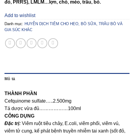
đỏ, PRRS), LMLM…lợn, chó, mèo, trâu, bò.
Add to wishlist
Danh mục:
HUYỄN DỊCH TIÊM CHO HEO, BÒ SỮA, TRÂU BÒ VÀ
GIA SÚC KHÁC
Mô tả
THÀNH PHẦN
Cefquinome sulfate…..2.500mg
Tá dược vừa đủ………………100ml
CÔNG DỤNG
Đặc trị:
Viêm ruột tiêu chảy, E.coli, viêm phổi, viêm vú,
viêm tử cung, kế phát bệnh truyền nhiễm tai xanh (sốt đỏ,