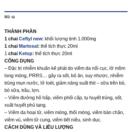
Mô tả
THÀNH PHẦN
1 chai
Ceftyl new
:
khối lượng tịnh 1.000mg
1 chai
Martosal
:
thể tích thực 20ml
1
chai
Ketop
:
thể tích thực 20ml
CÔNG DỤNG
– Đặc trị nhiễm khuẩn kế phát do viêm da nổi cục, lở mồm
long móng, PRRS… gây ra sốt, bỏ ăn, suy nhược, nhiễm
trùng mụn nước, lở loét, giảm năng suất thịt – sữa trên bò,
bò sữa, trâu, lợn.
– Viêm đường hô hấp, viêm phổi cấp, tụ huyết trùng, sốt,
xuất huyết phủ tạng.
– Viêm da hoại tử, viêm móng, thối móng, viêm bàn chân,
viêm vú, viêm tử cung, viêm tiết niệu, sinh dục.
CÁCH DÙNG VÀ LIỀU LƯỢNG