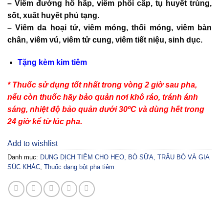
– Viêm đường hô hấp, viêm phổi cấp, tụ huyết trùng,
sốt, xuất huyết phủ tạng.
– Viêm da hoại tử, viêm móng, thối móng, viêm bàn
chân, viêm vú, viêm tử cung, viêm tiết niệu, sinh dục.
Tặng kèm kim tiêm
* Thuốc sử dụng tốt nhất trong vòng 2 giờ sau pha,
nếu còn thuốc hãy bảo quản nơi khô ráo, tránh ánh
sáng, nhiệt độ bảo quản dưới 30ºC và dùng hết trong
24 giờ kể từ lúc pha.
Add to wishlist
Danh mục:
DUNG DỊCH TIÊM CHO HEO, BÒ SỮA, TRÂU BÒ VÀ GIA
SÚC KHÁC
,
Thuốc dạng bột pha tiêm