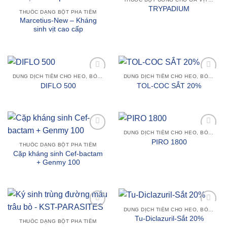
Add to
Add to
TRYPADIUM
wishlist
wishlist
THUỐC DẠNG BỘT PHA TIÊM
Marcetius-New – Kháng
sinh vịt cao cấp
DUNG DỊCH TIÊM CHO HEO, BÒ SỮA, TRÂU BÒ VÀ GIA SÚC KHÁC
DUNG DỊCH TIÊM CHO HEO, BÒ SỮA, TRÂU BÒ VÀ GIA SÚC KHÁC
Add to
Add to
DIFLO 500
TOL-COC SẮT 20%
wishlist
wishlist
DUNG DỊCH TIÊM CHO HEO, BÒ SỮA, TRÂU BÒ VÀ GIA SÚC KHÁC
Add to
Add to
PIRO 1800
wishlist
wishlist
THUỐC DẠNG BỘT PHA TIÊM
Cặp kháng sinh Cef-bactam
+ Genmy 100
DUNG DỊCH TIÊM CHO HEO, BÒ SỮA, TRÂU BÒ VÀ GIA SÚC KHÁC
Add to
Add to
Tu-Diclazuril-Sắt 20%
wishlist
wishlist
THUỐC DẠNG BỘT PHA TIÊM