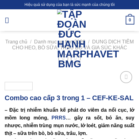
Skip
Hiệu quả sử dụng của bạn là sức mạnh của chúng tôi
to
content
0
Trang chủ
/
Danh muc uu tien 2026
/
DUNG DỊCH TIÊM
CHO HEO, BÒ SỮA, TRÂU BÒ VÀ GIA SÚC KHÁC
Add to
wishlist
Combo cao cấp 3 trong 1 – CEF-KE-SAL
– Đặc trị nhiễm khuẩn kế phát do viêm da nổi cục, lở
mồm long móng,
PRRS
… gây ra sốt, bỏ ăn, suy
nhược, nhiễm trùng mụn nước, lở loét, giảm năng suất
thịt – sữa trên bò, bò sữa, trâu, lợn.