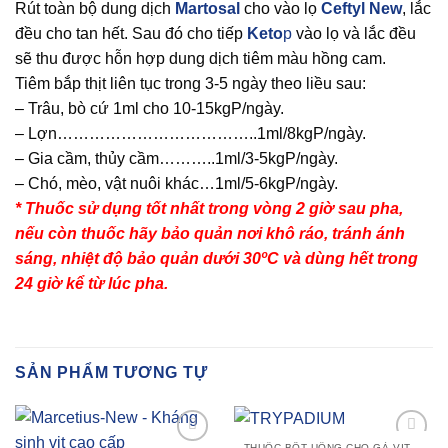
Rút toàn bộ dung dịch
Martosal
cho vào lọ
Ceftyl New
, lắc
đều cho tan hết. Sau đó cho tiếp
Keto
p
vào lọ và lắc đều
sẽ thu được hỗn hợp dung dịch tiêm màu hồng cam.
Tiêm bắp thịt liên tục trong 3-5 ngày theo liều sau:
– Trâu, bò cứ 1ml cho 10-15kgP/ngày.
– Lợn………………………………..1ml/8kgP/ngày.
– Gia cầm, thủy cầm………..1ml/3-5kgP/ngày.
– Chó, mèo, vật nuôi khác…1ml/5-6kgP/ngày.
* Thuốc sử dụng tốt nhất trong vòng 2 giờ sau pha,
nếu còn thuốc hãy bảo quản nơi khô ráo, tránh ánh
sáng, nhiệt độ bảo quản dưới 30ºC và dùng hết trong
24 giờ kể từ lúc pha.
SẢN PHẨM TƯƠNG TỰ
THUỐC BỘT UỐNG CHO GÀ VỊT NGAN, GIA CẦM, THỦY CẦM, HEO, BÒ SỮA, TRÂU BÒ VÀ GIA SÚC KHÁC