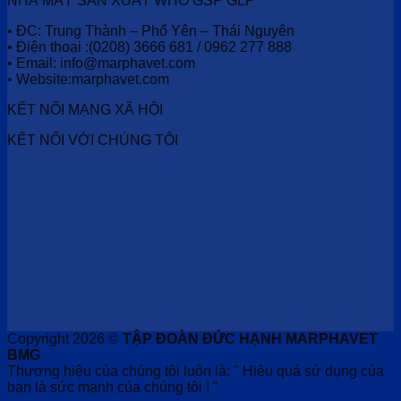
NHÀ MÁY SẢN XUẤT WHO GSP GLP
• ĐC: Trung Thành – Phổ Yên – Thái Nguyên
• Điện thoại :(0208) 3666 681 / 0962 277 888
• Email: info@marphavet.com
• Website:marphavet.com
KẾT NỐI MẠNG XÃ HỘI
KẾT NỐI VỚI CHÚNG TÔI
Copyright 2026 ©
TẬP ĐOÀN ĐỨC HẠNH MARPHAVET
BMG
Thương hiệu của chúng tôi luôn là: " Hiệu quả sử dụng của
bạn là sức mạnh của chúng tôi ! "