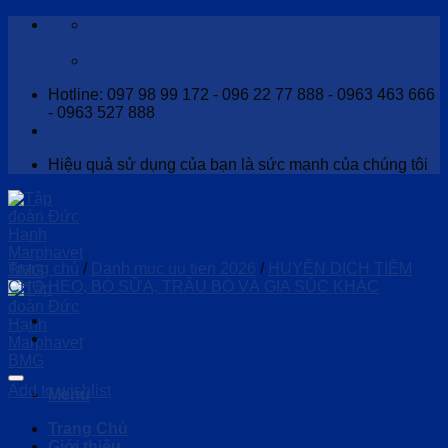
Skip
Thanh tân - Trung Thành - Phổ Yên - Thái
to
Nguyên
content
Info@marphavet.com
Hotline: 097 98 99 172 - 096 22 77 888 - 0963 463 666
- 0963 527 888
Đăng nhập
Hiệu quả sử dụng của bạn là sức mạnh của chúng tôi
Trang chủ
/
Danh muc uu tien 2026
/
HUYỄN DỊCH TIÊM
CHO HEO, BÒ SỮA, TRÂU BÒ VÀ GIA SÚC KHÁC
Add to wishlist
Menu
Trang Chủ
Giới thiệu