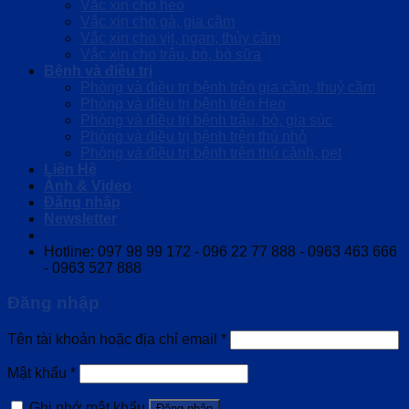
Vắc xin cho heo
Vắc xin cho gà, gia cầm
Vắc xin cho vịt, ngan, thủy cầm
Vắc xin cho trâu, bò, bò sữa
Bệnh và điều trị
Phòng và điều trị bệnh trên gia cầm, thuỷ cầm
Phòng và điều trị bệnh trên Heo
Phòng và điều trị bệnh trâu, bò, gia súc
Phòng và điều trị bệnh trên thú nhỏ
Phòng và điều trị bệnh trên thú cảnh, pet
Liên Hệ
Ảnh & Video
Đăng nhập
Newsletter
Hotline: 097 98 99 172 - 096 22 77 888 - 0963 463 666
- 0963 527 888
Đăng nhập
Tên tài khoản hoặc địa chỉ email
*
Mật khẩu
*
Ghi nhớ mật khẩu
Đăng nhập