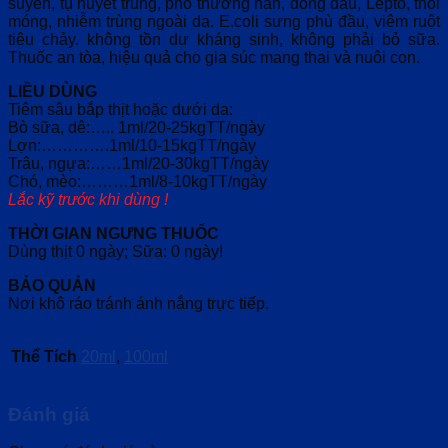
suyễn, tụ huyết trùng, phó thương hàn, đóng dấu, Lepto, thối
móng, nhiễm trùng ngoài da. E.coli sưng phù đầu, viêm ruột
tiêu chảy. không tồn dư kháng sinh, không phải bỏ sữa.
Thuốc an tòa, hiệu quả cho gia súc mang thai và nuôi con.
LIỀU DÙNG
Tiêm sâu bắp thịt hoặc dưới da:
Bò sữa, dê:….. 1ml/20-25kgTT/ngày
Lợn:………….1ml/10-15kgTT/ngày
Trâu, ngựa:……1ml/20-30kgTT/ngày
Chó, mèo:………1ml/8-10kgTT/ngày
Lắc kỹ trước khi dùng !
THỜI GIAN NGƯNG THUỐC
Dùng thịt 0 ngày; Sữa: 0 ngày!
BẢO QUẢN
Nơi khô ráo tránh ánh nắng trực tiếp.
Thể Tích
20ml
,
100ml
Đánh giá