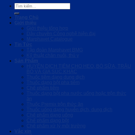
Tìm
kiếm:
Trang Chủ
Giới thiệu
Giới thiệu tổng hợp
Dây chuyền Công nghệ hiện đại
Marphavet Catalogue
Tin Tức
Tập đoàn Marphavet BMG
Kỹ thuật chăn nuôi, thú y
Sản Phẩm
HUYỄN DỊCH TIÊM CHO HEO, BÒ SỮA, TRÂU
BÒ VÀ GIA SÚC KHÁC
Thuốc tiêm dạng dung dịch
Thuốc dạng bột pha tiêm
Chế phẩm tiêm
Thuốc dạng bột pha nước uống hoặc trộn thức
ăn
Thuốc Premix trộn thức ăn
Thuốc uống dạng huyễn dịch, dung dịch
Chế phẩm dạng uống
Chế phẩm dạng bột
Chế phẩm xử lý môi trường
Vắc xin