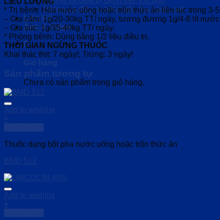
Phòng và điều trị bệnh trên thú nhỏ
LIỀU LƯỢNG
Phòng và điều trị bệnh trên thú cảnh, pet
* Trị bệnh: Hòa nước uống hoặc trộn thức ăn liên tục trong 3-5
Liên Hệ
– Gia cầm: 1g/20-30kg TT/ ngày, tương đương 1g/4-6 lít nước
Ảnh & Video
– Gia súc: 1g/35-40kg TT/ ngày.
* Phòng bệnh: Dùng bằng 1/2 liều điều trị.
0
THỜI GIAN NGỪNG THUỐC
Khai thác thịt: 7 ngày!; Trứng: 3 ngày!
Giỏ hàng
Sản phẩm tương tự
Chưa có sản phẩm trong giỏ hàng.
Add to wishlist
+
Quick View
Thuốc dạng bột pha nước uống hoặc trộn thức ăn
BMD 512
Add to wishlist
+
Quick View