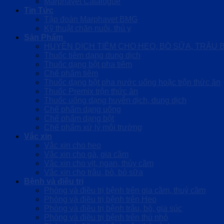
Marphavet Catalogue
Tin Tức
Tập đoàn Marphavet BMG
Kỹ thuật chăn nuôi, thú y
Sản Phẩm
HUYỄN DỊCH TIÊM CHO HEO, BÒ SỮA, TRÂU 
Thuốc tiêm dạng dung dịch
Thuốc dạng bột pha tiêm
Chế phẩm tiêm
Thuốc dạng bột pha nước uống hoặc trộn thức ăn
Thuốc Premix trộn thức ăn
Thuốc uống dạng huyễn dịch, dung dịch
Chế phẩm dạng uống
Chế phẩm dạng bột
Chế phẩm xử lý môi trường
Vắc xin
Vắc xin cho heo
Vắc xin cho gà, gia cầm
Vắc xin cho vịt, ngan, thủy cầm
Vắc xin cho trâu, bò, bò sữa
Bệnh và điều trị
Phòng và điều trị bệnh trên gia cầm, thuỷ cầm
Phòng và điều trị bệnh trên Heo
Phòng và điều trị bệnh trâu, bò, gia súc
Phòng và điều trị bệnh trên thú nhỏ