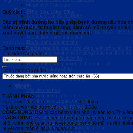
Marphavet Catalogue
Tin Tức
Quy cách:
100g
,
1kg,
10kg
,
20kg
Tập đoàn Marphavet BMG
Kỹ thuật chăn nuôi, thú y
Đặc trị bệnh đường hô hấp ghép bệnh đường tiêu hóa như:
Sản Phẩm
viêm phế quản, tụ huyết trùng, bệnh sổ mũi truyền nhiễm
HUYỄN DỊCH TIÊM CHO HEO, BÒ SỮA, TRÂU 
xuất huyết gan, thận ở gà, vịt, ngan, cút.
Thuốc tiêm dạng dung dịch
Thuốc dạng bột pha tiêm
Add to wishlist
Chế phẩm tiêm
Danh mục:
Thuốc dạng bột pha nước uống hoặc trộn thức ăn
Thuốc dạng bột pha nước uống hoặc trộn thức ăn
Tìm kiếm sản phẩm
Thuốc Premix trộn thức ăn
Tìm
Thuốc uống dạng huyễn dịch, dung dịch
kiếm:
Chế phẩm dạng uống
Danh mục sản phẩm
Chế phẩm dạng bột
Chế phẩm xử lý môi trường
Vắc xin
Mô tả
Vắc xin cho heo
Vắc xin cho gà, gia cầm
THÀNH PHẦN
Vắc xin cho vịt, ngan, thủy cầm
Tyvalosine (tartrate)…………………50.000mg
Vắc xin cho trâu, bò, bò sữa
Tá dược và thảo dược vđ………………1.00g
Bệnh và điều trị
CÔNG DỤNG:
Đặc trị các bệnh viêm phổi, lỵ trên lợn. Trị vi
Phòng và điều trị bệnh trên gia cầm, thuỷ cầm
CÁCH DÙNG:
Đặc trị bệnh đường hô hấp ghép bệnh đường t
Phòng và điều trị bệnh trên Heo
phổi, viêm phế quản, tụ huyết trùng, bệnh sổ mũi truyền nh
Phòng và điều trị bệnh trâu, bò, gia súc
huyết gan, thận ở gà, vịt, ngan, cút.