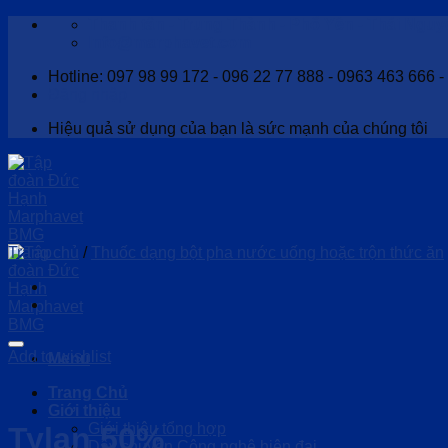
Skip
Thanh tân - Trung Thành - Phổ Yên - Thái Nguy
to
Info@marphavet.com
content
Hotline: 097 98 99 172 - 096 22 77 888 - 0963 463 666 
Đăng nhập
Hiệu quả sử dụng của bạn là sức mạnh của chúng tôi
Trang chủ
/
Thuốc dạng bột pha nước uống hoặc trộn thức ăn
Add to wishlist
Menu
Trang Chủ
Giới thiệu
Giới thiệu tổng hợp
Tylan 50%
Dây chuyền Công nghệ hiện đại