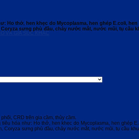
 Ho thở, hen khẹc do Mycoplasma, hen ghép E.coli, hen gh
, Coryza sưng phù đầu, chảy nước mắt, nước mũi, tụ cầu k
BÒ VÀ GIA SÚC KHÁC
êm phổi, CRD trên gia cầm, thủy cầm.
iêu hóa như: Ho thở, hen khẹc do Mycoplasma, hen ghép E.col
iễm, Coryza sưng phù đầu, chảy nước mắt, nước mũi, tụ cầu kh