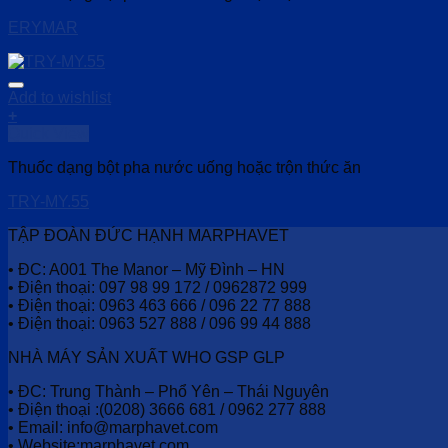
ERYMAR
Add to wishlist
+
Quick View
Thuốc dạng bột pha nước uống hoặc trộn thức ăn
TRY-MY.55
TẬP ĐOÀN ĐỨC HẠNH MARPHAVET
• ĐC: A001 The Manor – Mỹ Đình – HN
• Điện thoại: 097 98 99 172 / 0962872 999
• Điện thoại: 0963 463 666 / 096 22 77 888
• Điện thoại: 0963 527 888 / 096 99 44 888
NHÀ MÁY SẢN XUẤT WHO GSP GLP
• ĐC: Trung Thành – Phổ Yên – Thái Nguyên
• Điện thoại :(0208) 3666 681 / 0962 277 888
• Email: info@marphavet.com
• Website:marphavet.com