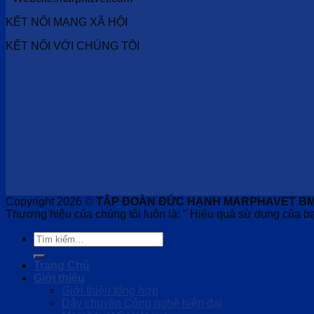
KẾT NỐI MẠNG XÃ HỘI
KẾT NỐI VỚI CHÚNG TÔI
Copyright 2026 ©
TẬP ĐOÀN ĐỨC HẠNH MARPHAVET B
Thương hiệu của chúng tôi luôn là: " Hiệu quả sử dụng của bạ
Tìm
kiếm:
Trang Chủ
Giới thiệu
Giới thiệu tổng hợp
Dây chuyền Công nghệ hiện đại