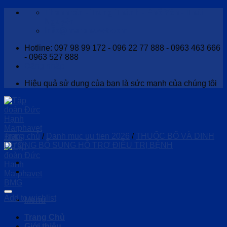
Skip
Thanh tân - Trung Thành - Phổ Yên - Thái
to
Nguyên
content
Info@marphavet.com
Hotline: 097 98 99 172 - 096 22 77 888 - 0963 463 666
- 0963 527 888
Đăng nhập
Hiệu quả sử dụng của bạn là sức mạnh của chúng tôi
Trang chủ
/
Danh muc uu tien 2026
/
THUỐC BỔ VÀ DINH
DƯỠNG BỔ SUNG HỖ TRỢ ĐIỀU TRỊ BỆNH
Add to wishlist
Menu
Trang Chủ
Giới thiệu