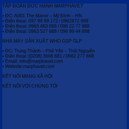
TẬP ĐOÀN ĐỨC HẠNH MARPHAVET
• ĐC: A001 The Manor – Mỹ Đình – HN
• Điện thoại: 097 98 99 172 / 0962872 999
• Điện thoại: 0963 463 666 / 096 22 77 888
• Điện thoại: 0963 527 888 / 096 99 44 888
NHÀ MÁY SẢN XUẤT WHO GSP GLP
• ĐC: Trung Thành – Phổ Yên – Thái Nguyên
• Điện thoại :(0208) 3666 681 / 0962 277 888
• Email: info@marphavet.com
• Website:marphavet.com
KẾT NỐI MẠNG XÃ HỘI
KẾT NỐI VỚI CHÚNG TÔI