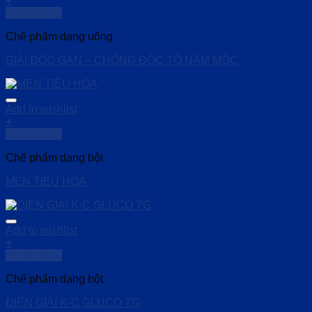
+
Quick View
Chế phẩm dạng uống
GIẢI ĐỘC GAN – CHỐNG ĐỘC TỐ NẤM MỐC
Add to wishlist
+
Quick View
Chế phẩm dạng bột
MEN TIÊU HÓA
Add to wishlist
+
Quick View
Chế phẩm dạng bột
ĐIỆN GIẢI K-C GLUCO TG