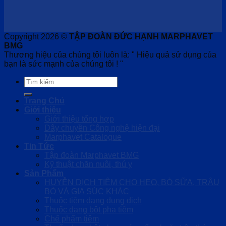
Copyright 2026 ©
TẬP ĐOÀN ĐỨC HẠNH MARPHAVET
BMG
Thương hiệu của chúng tôi luôn là: " Hiệu quả sử dụng của
bạn là sức mạnh của chúng tôi ! "
Tìm
kiếm:
Trang Chủ
Giới thiệu
Giới thiệu tổng hợp
Dây chuyền Công nghệ hiện đại
Marphavet Catalogue
Tin Tức
Tập đoàn Marphavet BMG
Kỹ thuật chăn nuôi, thú y
Sản Phẩm
HUYỄN DỊCH TIÊM CHO HEO, BÒ SỮA, TRÂU
BÒ VÀ GIA SÚC KHÁC
Thuốc tiêm dạng dung dịch
Thuốc dạng bột pha tiêm
Chế phẩm tiêm