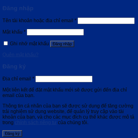
Đăng nhập
Tên tài khoản hoặc địa chỉ email
*
Mật khẩu
*
Ghi nhớ mật khẩu
Đăng nhập
Quên mật khẩu?
Đăng ký
Địa chỉ email
*
Một liên kết để đặt mật khẩu mới sẽ được gửi đến địa chỉ
email của bạn.
Thông tin cá nhân của bạn sẽ được sử dụng để tăng cường
trải nghiệm sử dụng website, để quản lý truy cập vào tài
khoản của bạn, và cho các mục đích cụ thể khác được mô tả
trong
chính sách riêng tư
của chúng tôi.
Đăng ký