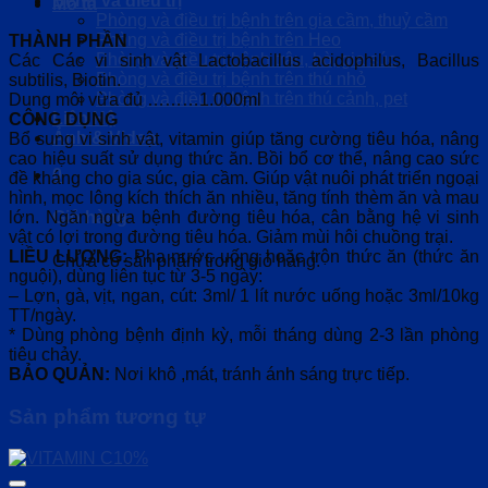
Bệnh và điều trị
Mô tả
Phòng và điều trị bệnh trên gia cầm, thuỷ cầm
Phòng và điều trị bệnh trên Heo
THÀNH PHẦN
Phòng và điều trị bệnh trâu, bò, gia súc
Các Các vi sinh vật Lactobacillus acidophilus, Bacillus
Phòng và điều trị bệnh trên thú nhỏ
subtilis, Biotin.
Phòng và điều trị bệnh trên thú cảnh, pet
Dung môi vừa đủ ………1.000ml
Liên Hệ
CÔNG DỤNG
Ảnh & Video
Bổ sung vi sinh vật, vitamin giúp tăng cường tiêu hóa, nâng
cao hiệu suất sử dụng thức ăn. Bồi bổ cơ thể, nâng cao sức
0
đề kháng cho gia súc, gia cầm. Giúp vật nuôi phát triển ngoại
hình, mọc lông kích thích ăn nhiều, tăng tính thèm ăn và mau
lớn. Ngăn ngừa bệnh đường tiêu hóa, cân bằng hệ vi sinh
Giỏ hàng
vật có lợi trong đường tiêu hóa. Giảm mùi hôi chuồng trại.
LIỀU LƯỢNG:
Pha nước uống hoặc trộn thức ăn (thức ăn
Chưa có sản phẩm trong giỏ hàng.
nguội), dùng liên tục từ 3-5 ngày:
– Lợn, gà, vịt, ngan, cút: 3ml/ 1 lít nước uống hoặc 3ml/10kg
TT/ngày.
* Dùng phòng bệnh định kỳ, mỗi tháng dùng 2-3 lần phòng
tiêu chảy.
BẢO QUẢN:
Nơi khô ,mát, tránh ánh sáng trực tiếp.
Sản phẩm tương tự