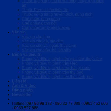
Thuốc dạng bột pha nước uống hoặc trộn thức
ăn
Thuốc Premix trộn thức ăn
Thuốc uống dạng huyễn dịch, dung dịch
Chế phẩm dạng uống
Chế phẩm dạng bột
Chế phẩm xử lý môi trường
Vắc xin
Vắc xin cho heo
Vắc xin cho gà, gia cầm
Vắc xin cho vịt, ngan, thủy cầm
Vắc xin cho trâu, bò, bò sữa
Bệnh và điều trị
Phòng và điều trị bệnh trên gia cầm, thuỷ cầm
Phòng và điều trị bệnh trên Heo
Phòng và điều trị bệnh trâu, bò, gia súc
Phòng và điều trị bệnh trên thú nhỏ
Phòng và điều trị bệnh trên thú cảnh, pet
Liên Hệ
Ảnh & Video
Đăng nhập
Newsletter
Hotline: 097 98 99 172 - 096 22 77 888 - 0963 463 666
- 0963 527 888