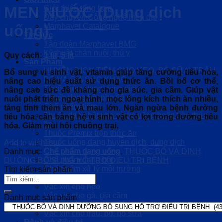
MEN NƯỚC (Dung dịch
Giới thiệu tổng hợp
Dây chuyền Công nghệ hiện đại
Marphavet Catalogue
uống)
Tin Tức
Tập đoàn Marphavet BMG
Kỹ thuật chăn nuôi, thú y
Quy cách:
1 lít
,
5 lít
Sản Phẩm
HUYỄN DỊCH TIÊM CHO HEO, BÒ SỮA, TRÂU
Bổ sung vi sinh vật, vitamin giúp tăng cường tiêu hóa,
BÒ VÀ GIA SÚC KHÁC
nâng cao hiệu suất sử dụng thức ăn. Bồi bổ cơ thể,
Thuốc tiêm dạng dung dịch
nâng cao sức đề kháng cho gia súc, gia cầm. Giúp vật
Thuốc dạng bột pha tiêm
nuôi phát triển ngoại hình, mọc lông kích thích ăn nhiều,
Chế phẩm tiêm
tăng tính thèm ăn và mau lớn. Ngăn ngừa bệnh đường
Thuốc dạng bột pha nước uống hoặc trộn thức
tiêu hóa, cân bằng hệ vi sinh vật có lợi trong đường tiêu
ăn
hóa. Giảm mùi hôi chuồng trại.
Thuốc Premix trộn thức ăn
Thuốc uống dạng huyễn dịch, dung dịch
Add to wishlist
Chế phẩm dạng uống
Danh mục:
Chế phẩm dạng uống
,
THUỐC BỔ VÀ DINH
Chế phẩm dạng bột
DƯỠNG BỔ SUNG HỖ TRỢ ĐIỀU TRỊ BỆNH
Chế phẩm xử lý môi trường
Tìm kiếm sản phẩm
Tìm
Vắc xin
kiếm:
Vắc xin cho heo
Vắc xin cho gà, gia cầm
Danh mục sản phẩm
Vắc xin cho vịt, ngan, thủy cầm
Vắc xin cho trâu, bò, bò sữa