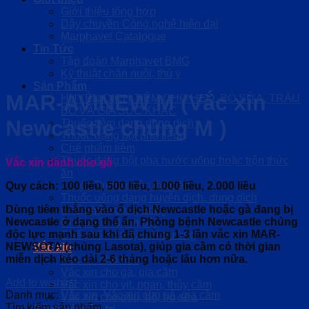
Giới thiệu tổng hợp
Dây chuyền Công nghệ hiện đại
Marphavet Catalogue
Tin Tức
Tập đoàn Marphavet BMG
Kỹ thuật chăn nuôi, thú y
Sản Phẩm
MAR-AVINEW M (Vắc xin
HUYỄN DỊCH TIÊM CHO HEO, BÒ SỮA, TRÂU
BÒ VÀ GIA SÚC KHÁC
Newcastle chủng M )
Thuốc tiêm dạng dung dịch
Thuốc dạng bột pha tiêm
Chế phẩm tiêm
Thuốc dạng bột pha nước uống hoặc trộn thức
Vắc xin dành cho gà
ăn
Thuốc Premix trộn thức ăn
Quy cách: 100 liều, 500 liều, 1.000 liều, 2.000 liều
Thuốc uống dạng huyễn dịch, dung dịch
Dùng tiêm thẳng vào ổ dịch Newcastle hoặc gà đang bị
Chế phẩm dạng uống
Newcastle ở dạng thể ẩn. Phòng bệnh Newcastle chủng
Chế phẩm dạng bột
độc lực mạnh sau khi đã chủng 1-3 lần vắc xin MAR-
Chế phẩm xử lý môi trường
NEWSOTA (chủng Lasota), giúp gia cầm có thời gian
Vắc xin
miễn dịch kéo dài 2-6 tháng hoặc lâu hơn nữa.
Vắc xin cho heo
Vắc xin cho gà, gia cầm
Add to wishlist
Vắc xin cho vịt, ngan, thủy cầm
Danh mục:
Vắc xin
,
Vắc xin cho gà, gia cầm
Vắc xin cho trâu, bò, bò sữa
Tìm kiếm sản phẩm