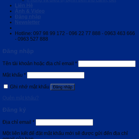
Liên Hệ
Ảnh & Video
Đăng nhập
Newsletter
Hotline: 097 98 99 172 - 096 22 77 888 - 0963 463 666
- 0963 527 888
Đăng nhập
Tên tài khoản hoặc địa chỉ email
*
Mật khẩu
*
Ghi nhớ mật khẩu
Đăng nhập
Quên mật khẩu?
Đăng ký
Địa chỉ email
*
Một liên kết để đặt mật khẩu mới sẽ được gửi đến địa chỉ
email của bạn.