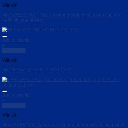
Vắc xin
MAR-PEST.VAC ( Vắc xin phòng bệnh dịch tả heo chủng C
nuôi cấy qua tế bào)
Add to wishlist
+
Quick View
Vắc xin
5B-CE.VAC (ND+IB+EDS+FC+IC)
Add to wishlist
+
Quick View
Vắc xin
MAR APPS.VAC (Vắc xin keo phèn phòng 5 bệnh viêm phổi