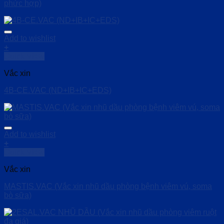
phức hợp)
Add to wishlist
+
Quick View
Vắc xin
4B-CE.VAC (ND+IB+IC+EDS)
Add to wishlist
+
Quick View
Vắc xin
MASTIS.VAC (Vắc xin nhũ dầu phòng bệnh viêm vú, soma
bò sữa)