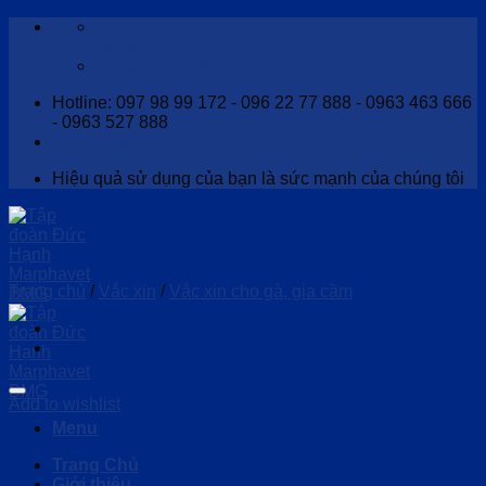
Skip
Thanh tân - Trung Thành - Phổ Yên - Thái
to
Nguyên
content
Info@marphavet.com
Hotline: 097 98 99 172 - 096 22 77 888 - 0963 463 666
- 0963 527 888
Đăng nhập
Hiệu quả sử dụng của bạn là sức mạnh của chúng tôi
Trang chủ
/
Vắc xin
/
Vắc xin cho gà, gia cầm
Add to wishlist
Menu
Trang Chủ
Giới thiệu