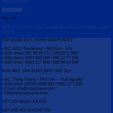
Add to wishlist
+
Quick View
Vắc xin
MAR-MYCO.VAC (Vắc xin nhũ dầu phòng viêm phổi, suyễn
ở heo)
TẬP ĐOÀN ĐỨC HẠNH MARPHAVET
• ĐC: A001 The Manor – Mỹ Đình – HN
• Điện thoại: 097 98 99 172 / 0962872 999
• Điện thoại: 0963 463 666 / 096 22 77 888
• Điện thoại: 0963 527 888 / 096 99 44 888
NHÀ MÁY SẢN XUẤT WHO GSP GLP
• ĐC: Trung Thành – Phổ Yên – Thái Nguyên
• Điện thoại :(0208) 3666 681 / 0962 277 888
• Email: info@marphavet.com
• Website:marphavet.com
KẾT NỐI MẠNG XÃ HỘI
KẾT NỐI VỚI CHÚNG TÔI