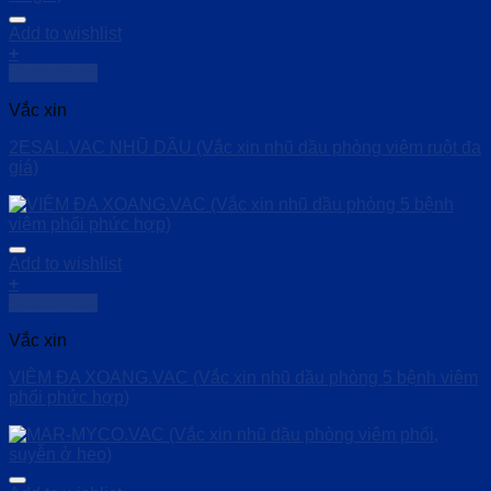
Add to wishlist
+
Quick View
Vắc xin
2ESAL.VAC NHŨ DẦU (Vắc xin nhũ dầu phòng viêm ruột đa
giá)
Add to wishlist
+
Quick View
Vắc xin
VIÊM ĐA XOANG.VAC (Vắc xin nhũ dầu phòng 5 bệnh viêm
phổi phức hợp)