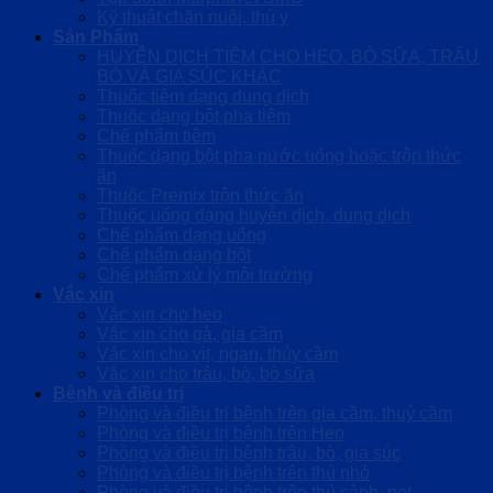
Kỹ thuật chăn nuôi, thú y
Sản Phẩm
HUYỄN DỊCH TIÊM CHO HEO, BÒ SỮA, TRÂU
BÒ VÀ GIA SÚC KHÁC
Thuốc tiêm dạng dung dịch
Thuốc dạng bột pha tiêm
Chế phẩm tiêm
Thuốc dạng bột pha nước uống hoặc trộn thức
ăn
Thuốc Premix trộn thức ăn
Thuốc uống dạng huyễn dịch, dung dịch
Chế phẩm dạng uống
Chế phẩm dạng bột
Chế phẩm xử lý môi trường
Vắc xin
Vắc xin cho heo
Vắc xin cho gà, gia cầm
Vắc xin cho vịt, ngan, thủy cầm
Vắc xin cho trâu, bò, bò sữa
Bệnh và điều trị
Phòng và điều trị bệnh trên gia cầm, thuỷ cầm
Phòng và điều trị bệnh trên Heo
Phòng và điều trị bệnh trâu, bò, gia súc
Phòng và điều trị bệnh trên thú nhỏ
Phòng và điều trị bệnh trên thú cảnh, pet