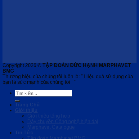
Copyright 2026 ©
TẬP ĐOÀN ĐỨC HẠNH MARPHAVET
BMG
Thương hiệu của chúng tôi luôn là: " Hiệu quả sử dụng của
bạn là sức mạnh của chúng tôi ! "
Tìm
kiếm:
Trang Chủ
Giới thiệu
Giới thiệu tổng hợp
Dây chuyền Công nghệ hiện đại
Marphavet Catalogue
Tin Tức
Tập đoàn Marphavet BMG